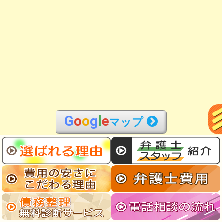
G
o
o
g
l
e
マップ
弁護士による債務整理＠名古屋