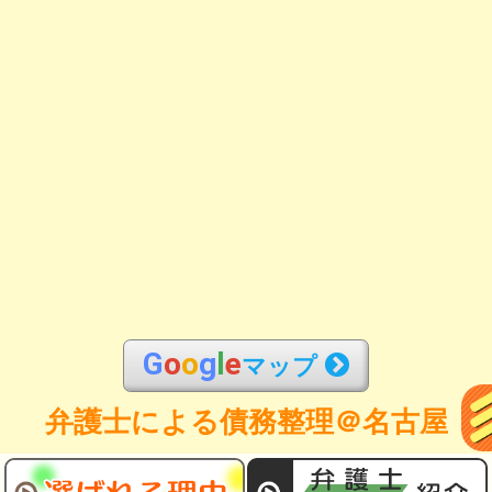
G
o
o
g
l
e
マップ
弁護士による債務整理＠名古屋