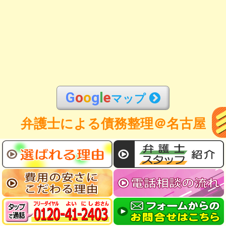
G
o
o
g
l
e
マップ
弁護士による債務整理＠名古屋