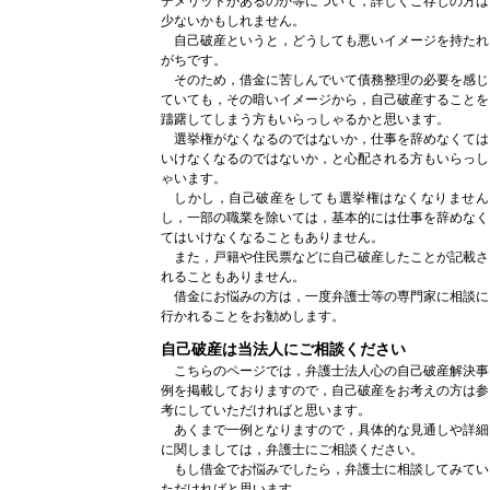
デメリットがあるのか等について，詳しくご存じの方は
少ないかもしれません。
自己破産というと，どうしても悪いイメージを持たれ
がちです。
そのため，借金に苦しんでいて債務整理の必要を感じ
ていても，その暗いイメージから，自己破産することを
躊躇してしまう方もいらっしゃるかと思います。
選挙権がなくなるのではないか，仕事を辞めなくては
いけなくなるのではないか，と心配される方もいらっし
ゃいます。
しかし，自己破産をしても選挙権はなくなりません
し，一部の職業を除いては，基本的には仕事を辞めなく
てはいけなくなることもありません。
また，戸籍や住民票などに自己破産したことが記載さ
れることもありません。
借金にお悩みの方は，一度弁護士等の専門家に相談に
行かれることをお勧めします。
自己破産は当法人にご相談ください
こちらのページでは，弁護士法人心の自己破産解決事
例を掲載しておりますので，自己破産をお考えの方は参
考にしていただければと思います。
あくまで一例となりますので，具体的な見通しや詳細
に関しましては，弁護士にご相談ください。
もし借金でお悩みでしたら，弁護士に相談してみてい
ただければと思います。