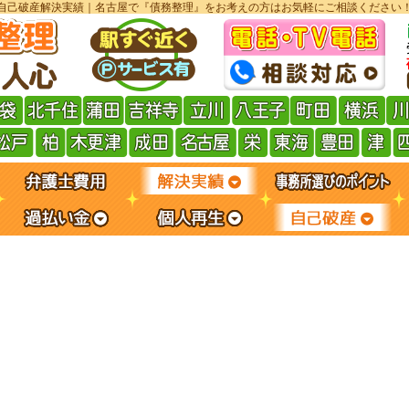
自己破産解決実績｜名古屋で『債務整理』をお考えの方はお気軽にご相談ください