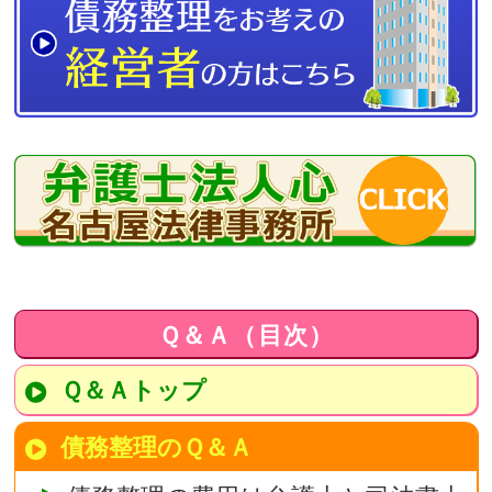
Ｑ＆Ａ（目次）
Ｑ＆Ａトップ
債務整理のＱ＆Ａ