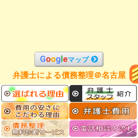
G
o
o
g
l
e
マップ
弁護士による債務整理＠名古屋